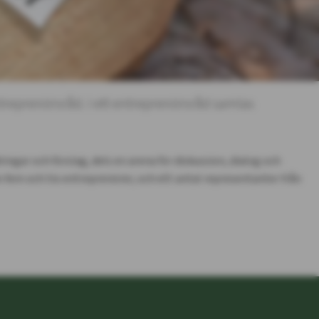
ntreprenörsråd. I ett entreprenörsråd samlas
ringar och förslag, dels en arena för diskussion, dialog och
 fem och tio entreprenörer, och ett antal representanter från