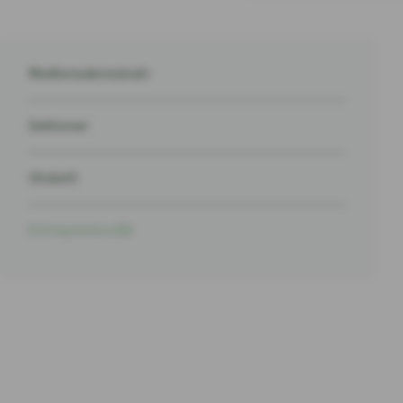
Medlemsdemokrati
Sektioner
Utskott
Entreprenörsråd