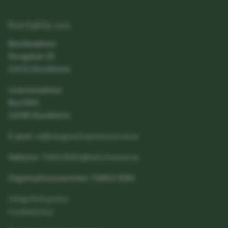
Kontakta oss
Besöksadress:
Storgatan 19
114 51 Stockholm
Leveransadress:
Box 5501
114 85 Stockholm
E-post:
se@skogsentreprenorerna.se
Fakturor:
7164139201@autoinvoice.se
Organisationsnummer: 716413-9201
Integritetspolicy
Cookiepolicy