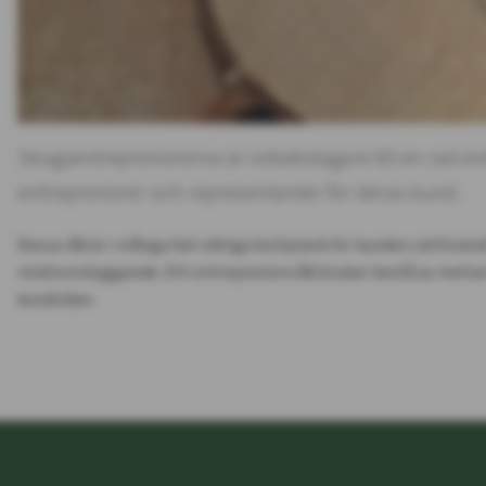
Skogsentreprenörerna är initiativtagare till en rad e
entreprenörer och representanter för deras kund.
Dessa råd är i många fall viktiga bollplank för kunden vid föränd
relationsbyggande. Ett entreprenörsråd brukar bestå av mellan
kundsidan.