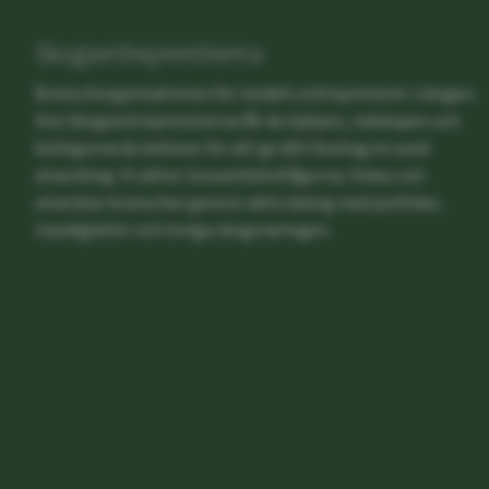
Skogsentreprenörerna
Branschorganisationen för landets entreprenörer i skogen.
Hos Skogsentreprenörerna får du hjälpen, redskapen och
kollegorna du behöver för att ge ditt företag en sund
utveckling. Vi sätter lönsamhetsfrågorna i fokus och
utvecklar branschen genom aktiv dialog med politiker,
myndigheter och övriga skogsnäringen.