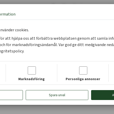
|
info@skogsentre
formation
Logga in på Mina sidor
Bli m
nvänder cookies.
s för att hjälpa oss att förbättra webbplatsen genom att samla i
ch för marknadsföringsändamål. Var god ge ditt medgivande neda
egritetspolicy.
Entreprenörsråd
Marknadsföring
Personliga annonser
Spara urval
A