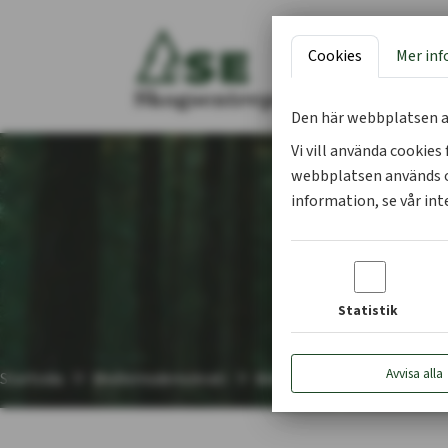
Cookies
Mer in
Den här webbplatsen a
Vi vill använda cookie
webbplatsen används o
information, se vår int
Statistik
Avvisa alla
Startsida
Medlemsdemokrati
Entreprenörsråd