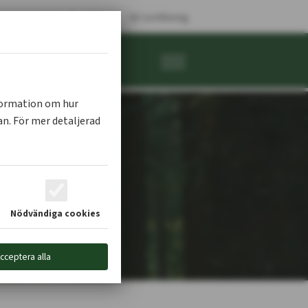
|
|
prenorerna.se
Sök
SE Certifiering
edlem
Kontakta oss
nformation om hur
n. För mer detaljerad
Nödvändiga cookies
cceptera alla