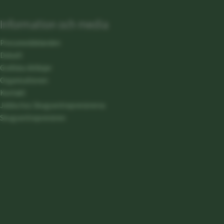
Information och media
Pressmeddelanden
Debatt
Grafiska riktlinjer
Organisationen
Kontakt
Jobba hos Skogsentreprenörerna
Skogsentreprenören