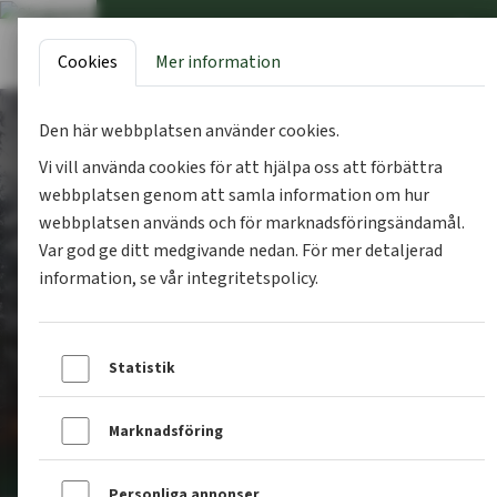
Cookies
Mer information
Den här webbplatsen använder cookies.
Vi vill använda cookies för att hjälpa oss att förbättra
webbplatsen genom att samla information om hur
webbplatsen används och för marknadsföringsändamål.
Anmäl dig till Skoglig
Var god ge ditt medgivande nedan. För mer detaljerad
information, se vår integritetspolicy.
beredskap 2026
29
jun
2026
Statistik
Marknadsföring
Personliga annonser