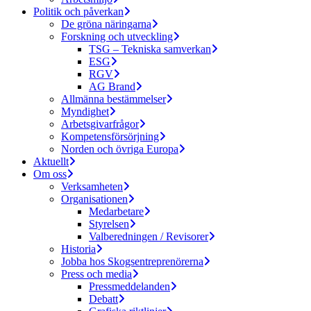
Politik och påverkan
De gröna näringarna
Forskning och utveckling
TSG – Tekniska samverkan
ESG
RGV
AG Brand
Allmänna bestämmelser
Myndighet
Arbetsgivarfrågor
Kompetensförsörjning
Norden och övriga Europa
Aktuellt
Om oss
Verksamheten
Organisationen
Medarbetare
Styrelsen
Valberedningen / Revisorer
Historia
Jobba hos Skogsentreprenörerna
Press och media
Pressmeddelanden
Debatt