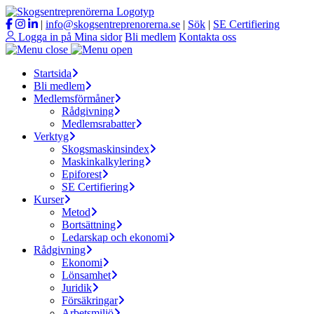
|
info@skogsentreprenorerna.se
|
Sök
|
SE Certifiering
Logga in på Mina sidor
Bli medlem
Kontakta oss
Startsida
Bli medlem
Medlemsförmåner
Rådgivning
Medlemsrabatter
Verktyg
Skogsmaskinsindex
Maskinkalkylering
Epiforest
SE Certifiering
Kurser
Metod
Bortsättning
Ledarskap och ekonomi
Rådgivning
Ekonomi
Lönsamhet
Juridik
Försäkringar
Arbetsmiljö