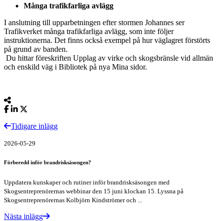
Många trafikfarliga avlägg
I anslutning till upparbetningen efter stormen Johannes ser
Trafikverket många trafikfarliga avlägg, som inte följer
instruktionerna. Det finns också exempel på hur väglagret förstörts
på grund av banden.
Du hittar föreskriften Upplag av virke och skogsbränsle vid allmän
och enskild väg i Bibliotek på nya Mina sidor.
Tidigare inlägg
2026-05-29
Förberedd inför brandrisksäsongen?
Uppdatera kunskaper och rutiner inför brandrisksäsongen med
Skogsentreprenörernas webbinar den 15 juni klockan 15. Lyssna på
Skogsentreprenörernas Kolbjörn Kindströmer och ...
Nästa inlägg