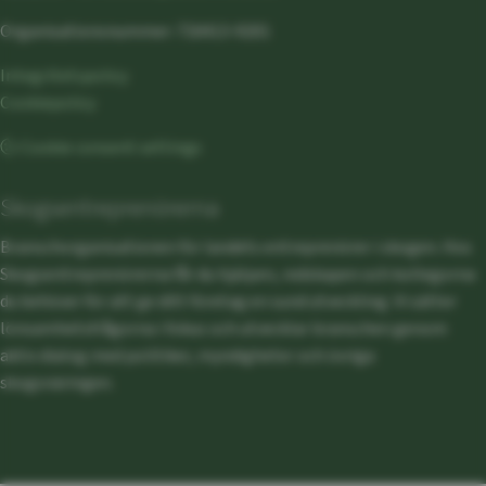
Organisationsnummer: 716413-9201
Integritetspolicy
Cookiepolicy
Cookie consent settings
Skogsentreprenörerna
Branschorganisationen för landets entreprenörer i skogen. Hos
Skogsentreprenörerna får du hjälpen, redskapen och kollegorna
du behöver för att ge ditt företag en sund utveckling. Vi sätter
lönsamhetsfrågorna i fokus och utvecklar branschen genom
aktiv dialog med politiker, myndigheter och övriga
skogsnäringen.