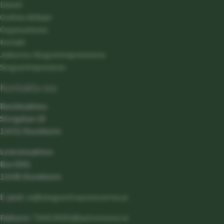
Debatt
Grafiska riktlinjer
Organisationen
Kontakt
Jobba hos Skogsentreprenörerna
Skogsentreprenören
Kontakta oss
Besöksadress:
Storgatan 19
114 51 Stockholm
Leveransadress:
Box 5501
114 85 Stockholm
E-post:
se@skogsentreprenorerna.se
Fakturor:
7164139201@autoinvoice.se