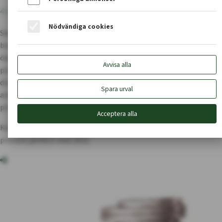
4
december
2024
Nödvändiga cookies
Skogforsks ­skogsbruksindex över intäkter och kostnader för
brukande visar på att kostnaderna för drivning och skogsvård
ökar. 2023 ökade i genomsnitt intäkten för virke vid väg med 12
Avvisa alla
procent jämfört med året innan. I medeltal ökade i sin tur
drivningskostnaden med 14 ­procent på egen skog. En av
Spara urval
anledningarna är att ­andelen ­gallring ökat från 23,4 till 25,4
procent av den avverkade volymen.
Acceptera alla
Kostnaden för skogsvård ökade enligt Skogforsk med 13,3
procent jämfört med 2022.