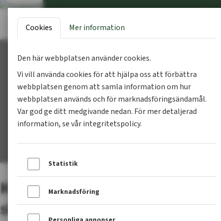
Cookies
Mer information
Den här webbplatsen använder cookies.
Vi vill använda cookies för att hjälpa oss att förbättra
webbplatsen genom att samla information om hur
webbplatsen används och för marknadsföringsändamål.
Var god ge ditt medgivande nedan. För mer detaljerad
information, se vår integritetspolicy.
Statistik
Kostnaden för ­drivning och ­
Marknadsföring
skogsvård ökar
Personliga annonser