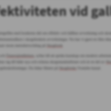
ektiviteten vid gal
ningsfilm med konkreta råd om effektiv och hållbar avverkning och skot
rbetsmetodiken i skogsbrukets avverkningar. Nu har vi gjort en film rikt
skare inom metodutveckling på
Skogforsk
och
Önnersjöstiftelsen
, syftar till att sprida kunskap om modern arbetsm
tar sig till både nya och erfarna skogsmaskinförare och är en del av
Sk
gsbrukslösningar. Du hittar filmen på
Skogforsks
Youtube-kanal.