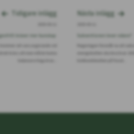
Tidigare inlägg
Nästa inlägg
2025-03-11
2025-03-11
esfritt kräver mer kunskap
Subventionen lever vidare?
kommer att vara avgörande vid
Regeringen föreslår nu att subv
gsbruk krävs att man måste kunna
energiskatten ska leva kvar 2026
balansera höga krav...
koldioxidskatten på fossil...