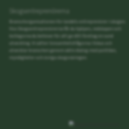
Skogsentreprenörerna
Branschorganisationen för landets entreprenörer i skogen.
Hos Skogsentreprenörerna får du hjälpen, redskapen och
kollegorna du behöver för att ge ditt företag en sund
utveckling. Vi sätter lönsamhetsfrågorna i fokus och
utvecklar branschen genom aktiv dialog med politiker,
myndigheter och övriga skogsnäringen.