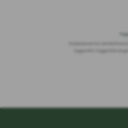
Hygg
Kompetensen hos skördarföraren 
hyggesfritt. I hyggesfritt sko