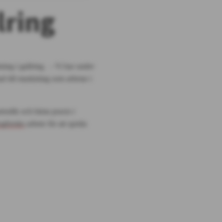
lring
ning i gallring.
– Vi har under
ad till maskinlag som arbetar i
etodik och bästa praxis i
ogforsks
arbete för att sprida