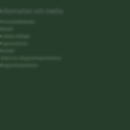
Information och media
Pressmeddelanden
Debatt
Grafiska riktlinjer
Organisationen
Kontakt
Jobba hos Skogsentreprenörerna
Skogsentreprenören