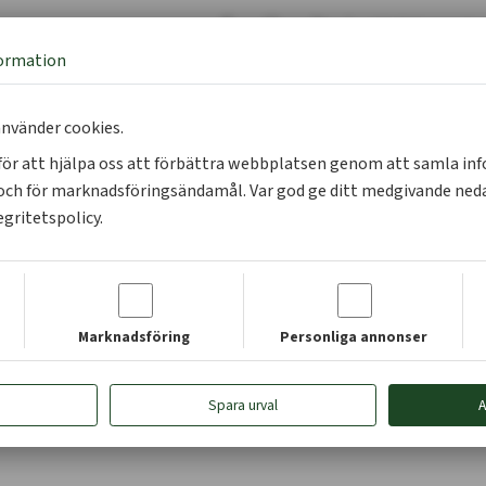
|
info@skogsentre
formation
Logga in på Mina sidor
Bli m
nvänder cookies.
s för att hjälpa oss att förbättra webbplatsen genom att samla i
ch för marknadsföringsändamål. Var god ge ditt medgivande neda
egritetspolicy.
Marknadsföring
Personliga annonser
Spara urval
A