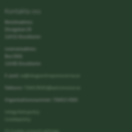
Kontakta oss
Besöksadress:
Storgatan 19
114 51 Stockholm
Leveransadress:
Box 5501
114 85 Stockholm
E-post:
se@skogsentreprenorerna.se
Fakturor:
7164139201@autoinvoice.se
Organisationsnummer: 716413-9201
Integritetspolicy
Cookiepolicy
Cookie consent settings