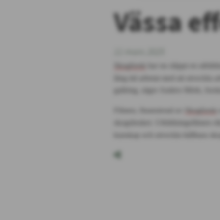
Vässa eff
11
mars
2025
Skogforsk
har nu släppt en utbild
lång tid arbetat med att utveckla a
gallring, säger Anders Mörk, for
Filmen, finansierad av
Skogforsk
skogsbruket.
Utbildningsfilmen rik
kunskap och utveckla hållbara sko