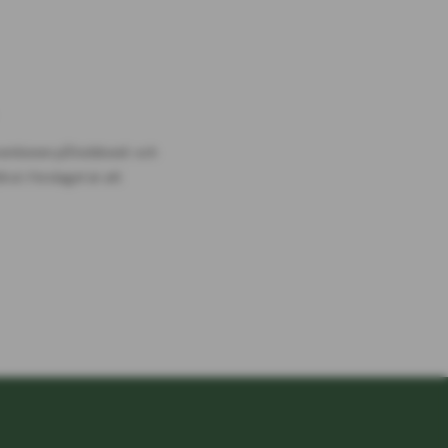
entionen på koldioxid- och
 ut. Förslaget är att