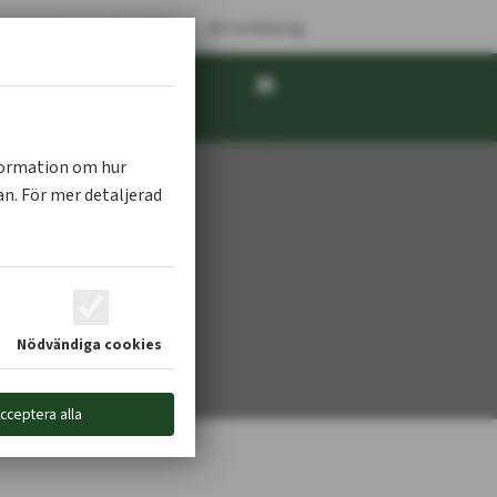
|
|
prenorerna.se
Sök
SE Certifiering
edlem
Kontakta oss
nformation om hur
n. För mer detaljerad
Nödvändiga cookies
cceptera alla